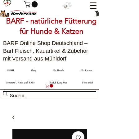
BARF - natürliche Fütterung
für Hunde & Katzen
BARF Online Shop Deutschland –
Barf Fleisch, Kauartikel & Zubehör
mit Versand aus Mühldorf
HOME
Shop
Für Hunde
Für Katzen
Sommer Urlaub und Reise
BARF Ratgeber
Über mich