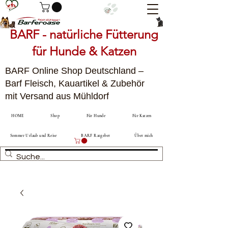
BARF - natürliche Fütterung
für Hunde & Katzen
BARF Online Shop Deutschland –
Barf Fleisch, Kauartikel & Zubehör
mit Versand aus Mühldorf
HOME
Shop
Für Hunde
Für Katzen
Sommer Urlaub und Reise
BARF Ratgeber
Über mich