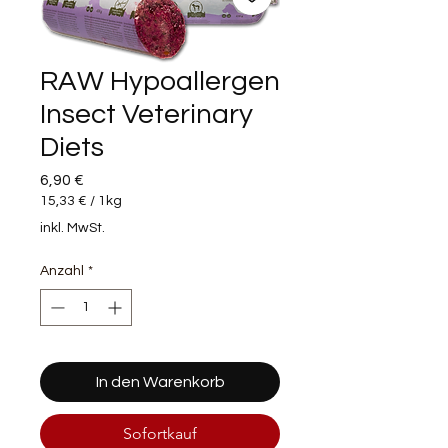
RAW Hypoallergen
Insect Veterinary
Diets
Preis
6,90 €
15,33 €
/
1kg
15,33 €
inkl. MwSt.
pro
1
Anzahl
*
Kilogramm
In den Warenkorb
Sofortkauf