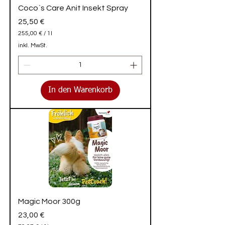
Coco`s Care Anit Insekt Spray
Preis
25,50 €
255,00 €
/
1l
2
inkl. MwSt.
5
5
,
0
0
In den Warenkorb
€
p
r
o
1
L
i
t
e
r
Magic Moor 300g
Preis
23,00 €