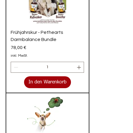
Frühjahrskur - Pethearts
Darmbalance Bundle
Preis
78,00 €
inkl. MwSt.
In den Warenkorb