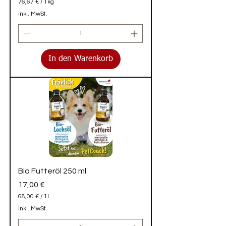
76,67 €
/
1kg
7
inkl. MwSt.
6
,
6
7
€
In den Warenkorb
p
r
o
1
K
i
l
o
g
r
a
m
m
Bio Futteröl 250 ml
Preis
17,00 €
68,00 €
/
1l
6
inkl. MwSt.
8
,