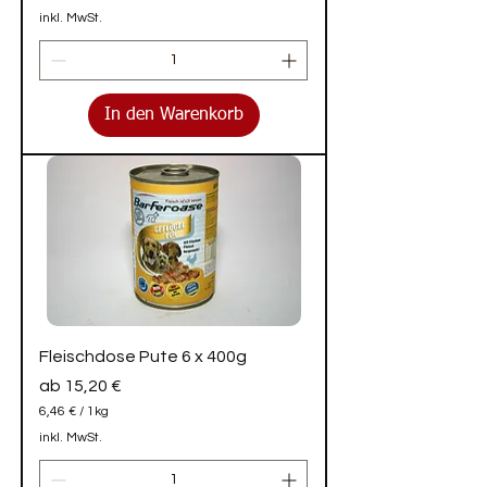
1
inkl. MwSt.
0
,
7
4
€
In den Warenkorb
p
r
o
1
K
i
l
o
g
r
a
m
m
Fleischdose Pute 6 x 400g
Sale-Preis
ab
15,20 €
6,46 €
/
1kg
6
inkl. MwSt.
,
4
6