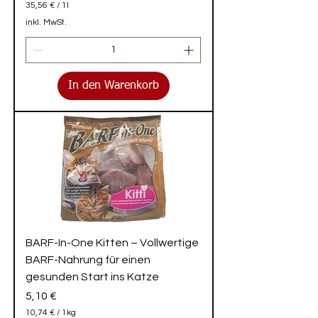
35,56 €
/
1l
3
inkl. MwSt.
5
,
5
6
€
In den Warenkorb
p
r
o
1
L
i
t
e
r
BARF-In-One Kitten – Vollwertige
BARF-Nahrung für einen
gesunden Start ins Katze
Preis
5,10 €
10,74 €
/
1kg