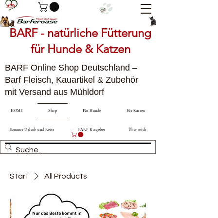
BARF - natürliche Fütterung
für Hunde & Katzen
BARF Online Shop Deutschland –
Barf Fleisch, Kauartikel & Zubehör
mit Versand aus Mühldorf
HOME
Shop
Für Hunde
Für Katzen
Sommer Urlaub und Reise
BARF Ratgeber
Über mich
Start
All Products