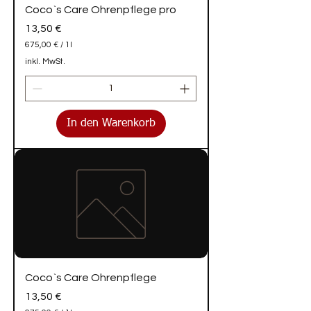
Coco`s Care Ohrenpflege pro
Preis
13,50 €
675,00 €
/
1l
6
inkl. MwSt.
7
5
,
0
0
In den Warenkorb
€
p
r
o
1
L
i
t
e
r
Coco`s Care Ohrenpflege
Preis
13,50 €