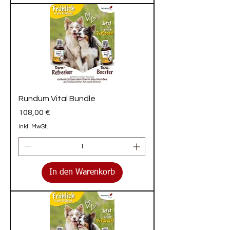
Rundum Vital Bundle
Preis
108,00 €
inkl. MwSt.
In den Warenkorb