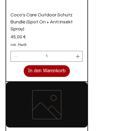
Coco's Care Outdoor Schutz
Bundle (Spot On + Anti Insekt
Spray)
Preis
45,00 €
inkl. MwSt.
In den Warenkorb