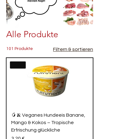
Alle Produkte
101 Produkte
Filtern & sortieren
Neu
🥭🍌 Veganes Hundeeis Banane,
Mango & Kokos – Tropische
Erfrischung glückliche
Preis
3,20 €