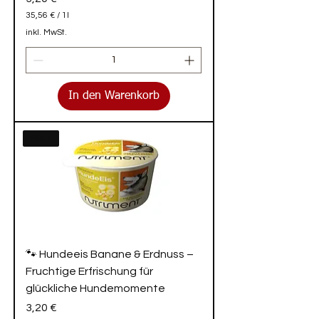
35,56 €
/
1l
3
inkl. MwSt.
5
,
5
6
€
In den Warenkorb
p
r
o
Neu
1
L
i
t
e
r
🐾 Hundeeis Banane & Erdnuss –
Fruchtige Erfrischung für
glückliche Hundemomente
Preis
3,20 €