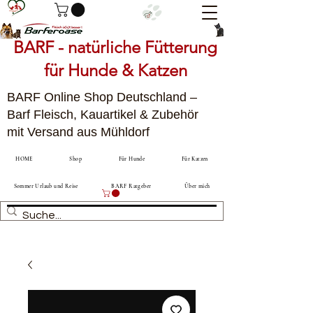
BARF - natürliche Fütterung
für Hunde & Katzen
BARF Online Shop Deutschland –
Barf Fleisch, Kauartikel & Zubehör
mit Versand aus Mühldorf
HOME
Shop
Für Hunde
Für Katzen
Sommer Urlaub und Reise
BARF Ratgeber
Über mich