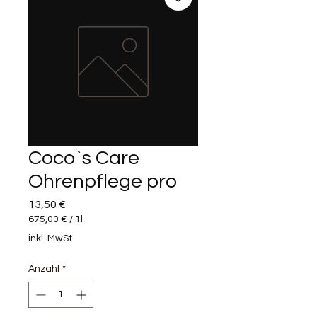
Coco`s Care
Ohrenpflege pro
Preis
13,50 €
675,00 €
/
1l
675,00 €
inkl. MwSt.
pro
1
Anzahl
*
Liter