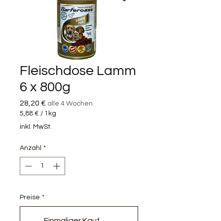
Fleischdose Lamm
6 x 800g
Preis
28,20 €
alle 4 Wochen
5,88 €
/
1kg
5,88 €
inkl. MwSt.
pro
1
Anzahl
*
Kilogramm
Preise
*
Einmaliger Kauf