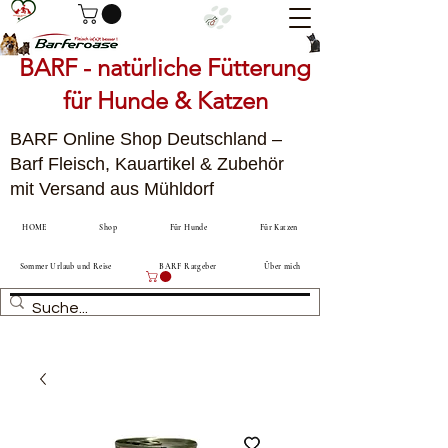
BARF - natürliche Fütterung
für Hunde & Katzen
BARF Online Shop Deutschland –
Barf Fleisch, Kauartikel & Zubehör
mit Versand aus Mühldorf
HOME
Shop
Für Hunde
Für Katzen
Sommer Urlaub und Reise
BARF Ratgeber
Über mich